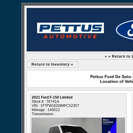
» » Return to 
Return to Inventory «
Pettus Ford De Soto 
Location of Veh
2021 Ford F-150 Limited
Stock # : T6741A
VIN : 1FTFW1ED9MFC52357
Mileage : 140012
Transmission :